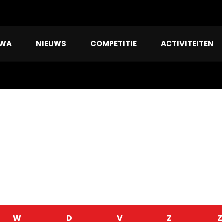
RWA
NIEUWS
COMPETITIE
ACTIVITEITEN
W
D
V
Z
Z