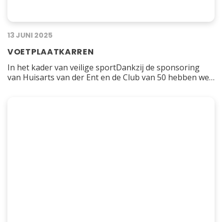
13 JUNI 2025
VOETPLAATKARREN
In het kader van veilige sportDankzij de sponsoring
van Huisarts van der Ent en de Club van 50 hebben we
vanaf komend seizoen de beschikking over twee
voetplaatkarren! Dit in het kader van veilige sport en
het gemak voor trainers en spelers om de voeten op en
van het veld te krijgen. Wij zijn dankbaar…