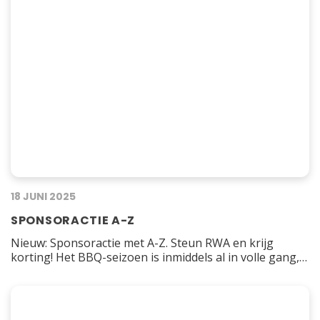
18 JUNI 2025
SPONSORACTIE A-Z
Nieuw: Sponsoractie met A-Z. Steun RWA en krijg
korting! Het BBQ-seizoen is inmiddels al in volle gang,
dus we zijn verheugd om aan te kondigen dat RWA een
nieuwe sponsoractie is gestart in samenwerking met A-
Z! Wanneer je een bestelling plaatst bij A-Z en de code
KORFBALVERENIGINGRWA2025 gebruikt, ontvang je