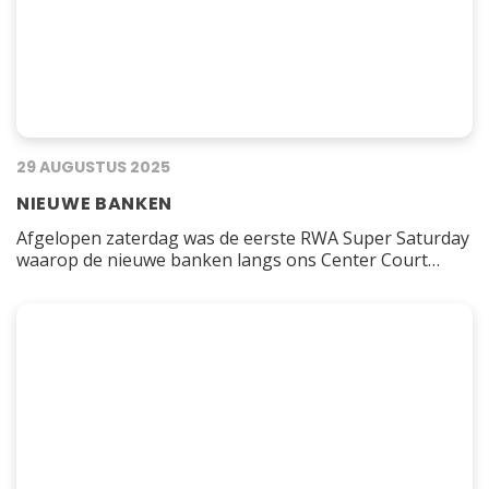
29 AUGUSTUS 2025
NIEUWE BANKEN
Afgelopen zaterdag was de eerste RWA Super Saturday
waarop de nieuwe banken langs ons Center Court
gebruikt konden worden. Na de gesponsorde
olievaten, nieuwe parasols en de IF Solutions-tent op
ons terras, denken we dat ook dit weer een mooie
verbetering is op onze accommodatie. Dank aan de
klussers die de oude banken hebben verwijderd…