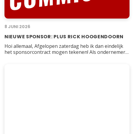
8 JUNI 2026
NIEUWE SPONSOR: PLUS RICK HOOGENDOORN
Hoi allemaal, Afgelopen zaterdag heb ik dan eindelijk
het sponsorcontract mogen tekenen! Als ondernemer
ben ik graag betrokken bij het dorp en in het bijzonder
bij sport. Sport verbindt en hier zie ik de link met een
supermarkt. De supermarkt verbindt jong en oud met
elkaar. Zo is het voor velen een eerste bijbaan maar…