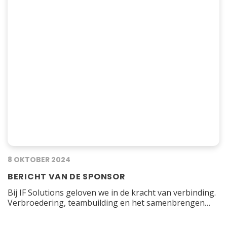
8 OKTOBER 2024
BERICHT VAN DE SPONSOR
Bij IF Solutions geloven we in de kracht van verbinding.
Verbroedering, teambuilding en het samenbrengen
van mensen staan bij ons centraal. Het is onze
overtuiging dat wanneer mensen samenwerken en van