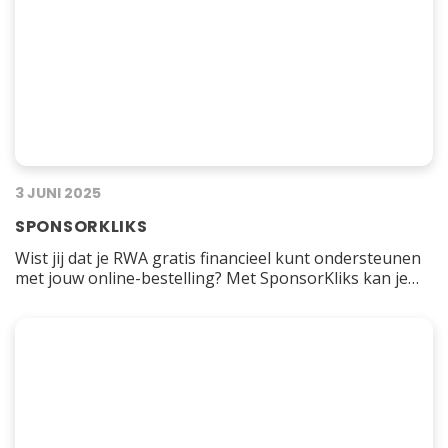
3 JUNI 2025
SPONSORKLIKS
Wist jij dat je RWA gratis financieel kunt ondersteunen
met jouw online-bestelling? Met SponsorKliks kan je
zelf een financiële bijdrage leveren aan RWA, zonder
dat het jou een cent extra kost! Bij SponsorKliks
hebben wij een eigen virtueel winkelcentrum, dat is een
pagina met allemaal winkellogo’s. Vanaf die pagina kan
jij met een klik shoppen bij…