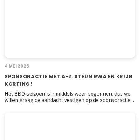
4 MEI 2026
SPONSORACTIE MET A-Z. STEUN RWA EN KRIJG
KORTING!
Het BBQ-seizoen is inmiddels weer begonnen, dus we
willen graag de aandacht vestigen op de sponsoractie
die RWA vorig jaar is gestart in samenwerking met A-Z!
Wanneer je de BBQ-menu’s van A-Z Barbecue Service
bestelt met onze Clubcode, gaat er een bijdrage naar
onze vereniging. Daarnaast krijg jij ook 5% korting op
je bestelling. Win-win!…