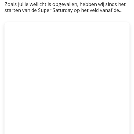
Zoals jullie wellicht is opgevallen, hebben wij sinds het
starten van de Super Saturday op het veld vanaf de
tweede seizoenshelft diverse nieuwe barrel statafels op
het terras staan. Dit is één van de veranderingen die we
met elkaar binnen de club aan het realiseren zijn om er
een nog mooiere gezelligere en leukere
accommodatie…