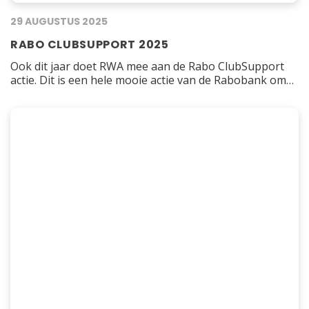
29 AUGUSTUS 2025
RABO CLUBSUPPORT 2025
Ook dit jaar doet RWA mee aan de Rabo ClubSupport
actie. Dit is een hele mooie actie van de Rabobank om
een leuk bedrag voor de verenging bij elkaar te
stemmen. Het bedrag wordt bepaald op basis van het
aantal stemmen van Rabobank-leden op RWA. In 2024
was er een pot van € 15,8 miljoen…