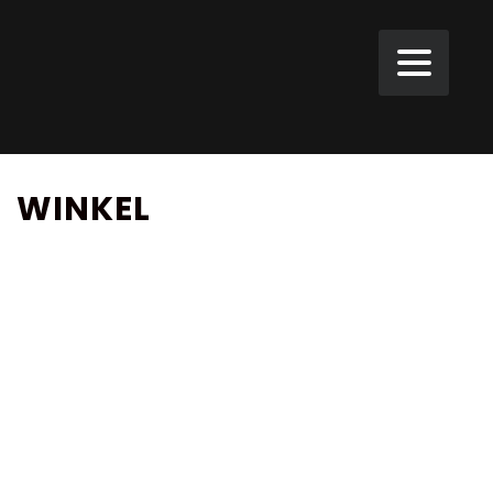
WINKEL
VELD
Landweg
1,
3171
AL