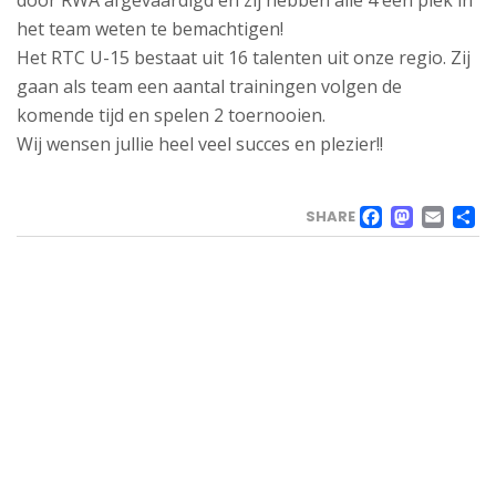
door RWA afgevaardigd en zij hebben alle 4 een plek in
het team weten te bemachtigen!
Het RTC U-15 bestaat uit 16 talenten uit onze regio. Zij
gaan als team een aantal trainingen volgen de
komende tijd en spelen 2 toernooien.
Wij wensen jullie heel veel succes en plezier!!
FACE
MAS
EM
SHARE
VELD
Landweg
1,
3171
AL