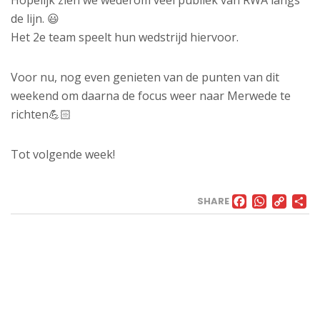
Hopelijk zien we wederom veel publiek van RWA langs
de lijn. 😃
Het 2e team speelt hun wedstrijd hiervoor.
Voor nu, nog even genieten van de punten van dit
weekend om daarna de focus weer naar Merwede te
richten💪🏻
Tot volgende week!
FACE
WHA
CO
SHARE
LI
VELD
Landweg