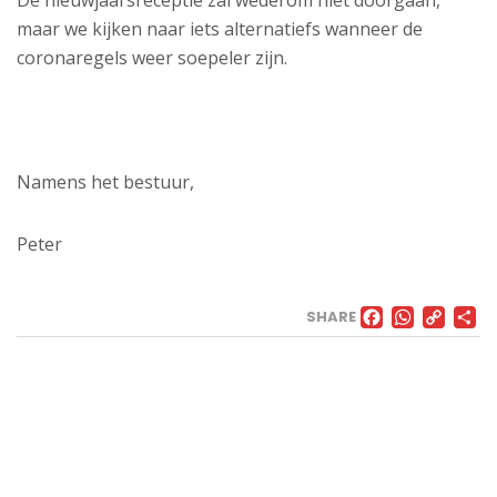
De nieuwjaarsreceptie zal wederom niet doorgaan,
maar we kijken naar iets alternatiefs wanneer de
coronaregels weer soepeler zijn.
Namens het bestuur,
Peter
FACE
WHA
CO
SHARE
LI
VELD
Landweg