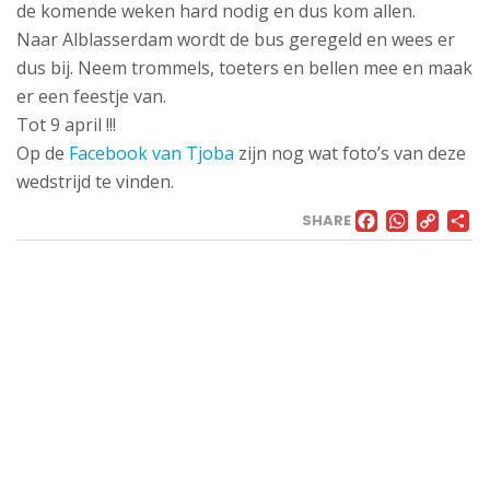
de komende weken hard nodig en dus kom allen.
Naar Alblasserdam wordt de bus geregeld en wees er
dus bij. Neem trommels, toeters en bellen mee en maak
er een feestje van.
Tot 9 april !!!
Op de
Facebook van Tjoba
zijn nog wat foto’s van deze
wedstrijd te vinden.
FACE
WHA
CO
SHARE
LI
VELD
Landweg
1,
3171
AL