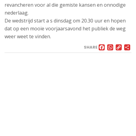
revancheren voor al die gemiste kansen en onnodige
nederlaag.
De wedstrijd start a s dinsdag om 20.30 uur en hopen
dat op een mooie voorjaarsavond het publiek de weg
weer weet te vinden.
FACE
WHA
CO
SHARE
LI
VELD
Landweg
1,
3171
AL
Poortugaal