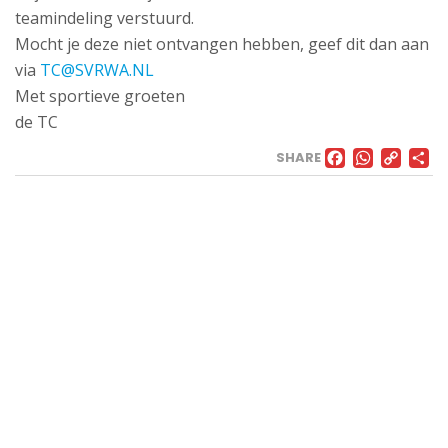
teamindeling verstuurd.
Mocht je deze niet ontvangen hebben, geef dit dan aan
via
TC@SVRWA.NL
Met sportieve groeten
de TC
FACE
WHA
CO
SHARE
LI
VELD
Landweg
1,
3171
AL
Poortugaal