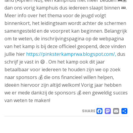
land (Alphen NB), een kamphuis met meer bedden 🛌🏽
dan ons vorig kamphuis dus iedereen slaapt binnen 💤.
Meer info over het thema voor de jeugd volgt
binnenkort, het leidingteam wordt achter de schermen
samengesteld en de voorpret kan beginnen. Belangrijk
om te weten, de inschrijvingspagina op de webpagina
van het kamp is bij deze officieel geopend, deze vinden
jullie hier
https://pinksterkamprwa.blogspot.com/,
dus
schrijf je vast in 😄 . Om het kamp ook dit jaar
betaalbaar voor iedereen te houden zijn we op zoek
naar sponsors 💰 die ons financieel willen helpen,
ideeën hiervoor zijn altijd welkom! Vorig jaar hebben
we er mede dankzij de sponsors 💰 een geweldig succes
van weten te maken!
FACE
MAS
EM
SHARE