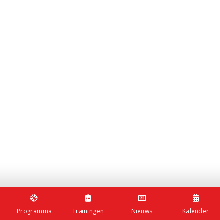
Albrandswaard
| Alle
rechten
voorbehouden
|
Privacy
Policy
SOCIAL
MEDIA:
Programma
Trainingen
Nieuws
Kalender