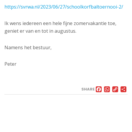
https://svrwa.nl/2023/06/27/schoolkorfbaltoernooi-2/
Ik wens iedereen een hele fijne zomervakantie toe,
geniet er van en tot in augustus.
Namens het bestuur,
Peter
FACE
WHA
CO
SHARE
LI
VELD