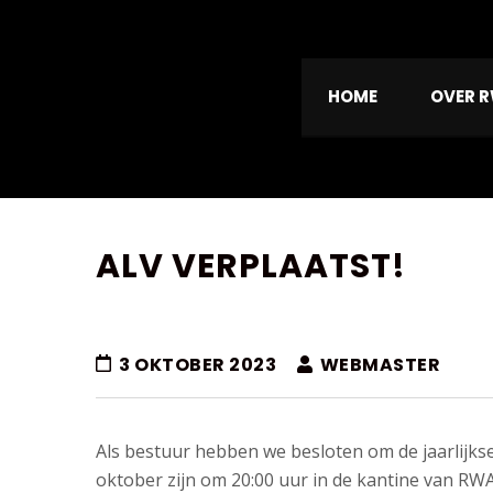
HOME
OVER 
ALV VERPLAATST!
3 OKTOBER 2023
WEBMASTER
VELD
SPORTHAL
SPORTHAL
CORRESPONDENTIE
RHOON
PORTLAND
Als bestuur hebben we besloten om de jaarlijkse
Landweg
Gezel
oktober
zijn
om 20:00 uur
in de kantine van RWA
Stationstraat
De
1,
5,