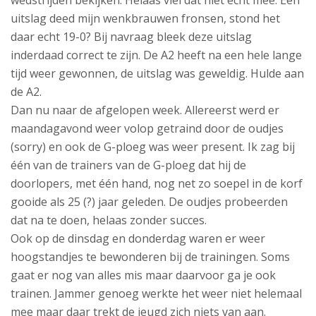
wedstrijden bekijken. Helaas viel dat niet echt mee. Eén
uitslag deed mijn wenkbrauwen fronsen, stond het
daar echt 19-0? Bij navraag bleek deze uitslag
inderdaad correct te zijn. De A2 heeft na een hele lange
tijd weer gewonnen, de uitslag was geweldig. Hulde aan
de A2.
Dan nu naar de afgelopen week. Allereerst werd er
maandagavond weer volop getraind door de oudjes
(sorry) en ook de G-ploeg was weer present. Ik zag bij
één van de trainers van de G-ploeg dat hij de
doorlopers, met één hand, nog net zo soepel in de korf
gooide als 25 (?) jaar geleden. De oudjes probeerden
dat na te doen, helaas zonder succes.
Ook op de dinsdag en donderdag waren er weer
hoogstandjes te bewonderen bij de trainingen. Soms
gaat er nog van alles mis maar daarvoor ga je ook
trainen. Jammer genoeg werkte het weer niet helemaal
mee maar daar trekt de jeugd zich niets van aan.