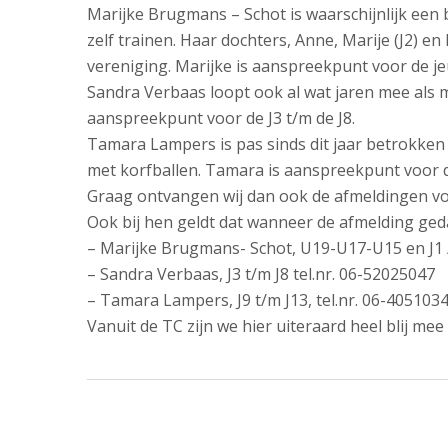
Marijke Brugmans – Schot is waarschijnlijk een b
1a,
Beurs
3171
3161
zelf trainen. Haar dochters, Anne, Marije (J2) 
3161
41,
AL
LB
vereniging. Marijke is aanspreekpunt voor de je
GH
3162
Poortugaal
Rhoon
Sandra Verbaas loopt ook al wat jaren mee als moe
Rhoon
WB
010
aanspreekpunt voor de J3 t/m de J8.
Rhoon
010
–
Tamara Lampers is pas sinds dit jaar betrokken b
–
010
50
met korfballen. Tamara is aanspreekpunt voor de
50
-
161
Graag ontvangen wij dan ook de afmeldingen vo
187
48
20
Ook bij hen geldt dat wanneer de afmelding geda
53
178
– Marijke Brugmans- Schot, U19-U17-U15 en J1 /
67
– Sandra Verbaas, J3 t/m J8 tel.nr. 06-52025047
– Tamara Lampers, J9 t/m J13, tel.nr. 06-405103
Vanuit de TC zijn we hier uiteraard heel blij m
SOCIAL
© 2026 | Rood
MEDIA:
Wit
Albrandswaard