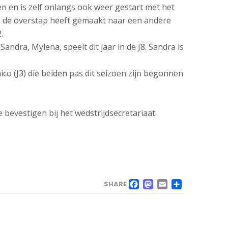
en en is zelf onlangs ook weer gestart met het
ngs de overstap heeft gemaakt naar een andere
.
andra, Mylena, speelt dit jaar in de J8. Sandra is
ico (J3) die beiden pas dit seizoen zijn begonnen
bevestigen bij het wedstrijdsecretariaat:
FACEBOO
MASTOD
EMAIL
DELE
SHARE