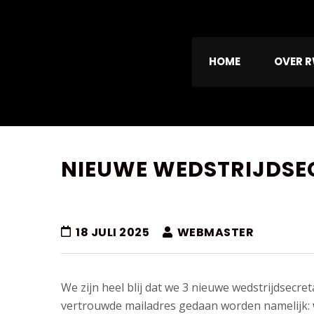
HOME
OVER 
NIEUWE WEDSTRIJDSE
18 JULI 2025
WEBMASTER
VELD
SPORTHAL
SPORTHAL
CORRESPONDENTIE
RHOON
PORTLAND
We zijn heel blij dat we 3 nieuwe wedstrijdsec
Landweg
Gezel
vertrouwde mailadres gedaan worden namelijk:
Stationstraat
De
1,
5,