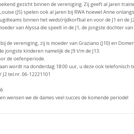
ekend gezicht binnen de vereniging. Zij geeft al jaren train
en Louise (J5) spelen ook al jaren bij RWA hoewel Anne onla
ugdteams binnen het wedstrijdkorfbal en voor de J1 en de J2
der van Alyssa die speelt in de J1, de jongste dochter van S
ij de vereniging, zij is moeder van Graziano (J10) en Domen
 jongste kinderen namelijk de J9 t/m de J13.
or de oefenperiode.
an wordt na donderdag 18:00 uur, u deze ook telefonisch te 
 J2 tel.nr. 06-12221101
46
ee en wensen we de dames veel succes de komende periode!