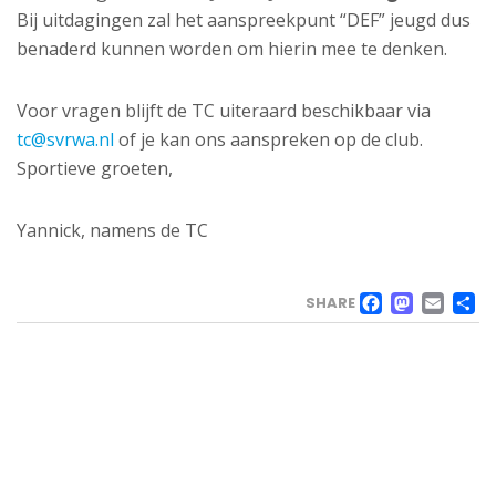
Bij uitdagingen zal het aanspreekpunt “DEF” jeugd dus
benaderd kunnen worden om hierin mee te denken.
Voor vragen blijft de TC uiteraard beschikbaar via
tc@svrwa.nl
of je kan ons aanspreken op de club.
Sportieve groeten,
Yannick, namens de TC
FACE
MAS
EM
SHARE
VELD
Landweg