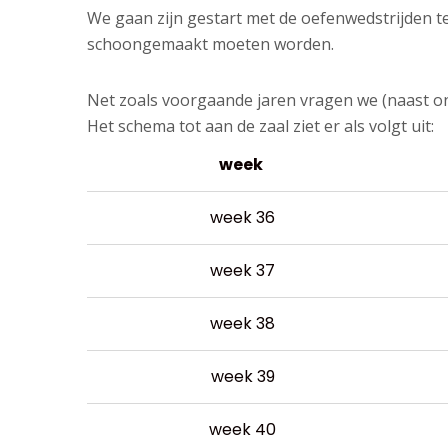
We gaan zijn gestart met de oefenwedstrijden te
schoongemaakt moeten worden.
Net zoals voorgaande jaren vragen we (naast o
Het schema tot aan de zaal ziet er als volgt uit:
week
VELD
SPORTHAL
SPORTHAL
CORRESPONDENTIE
RHOON
PORTLAND
week 36
Landweg
Gezel
Stationstraat
De
1,
5,
week 37
1a,
Beurs
3171
3161
3161
41,
AL
LB
week 38
GH
3162
Poortugaal
Rhoon
Rhoon
WB
week 39
010
Rhoon
010
–
–
010
week 40
50