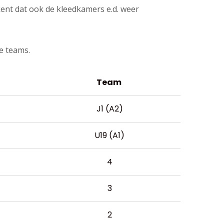
kent dat ook de kleedkamers e.d. weer
e teams.
Team
J1 (A2)
U19 (A1)
4
3
2